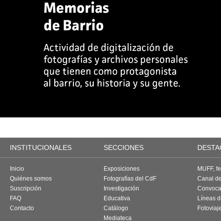
INSTITUCIONALES
SECCIONES
DESTA
Inicio
Exposiciones
MUFF, fes
Quiénes somos
Fotografías del CdF
Canal d
Suscripción
Investigación
Convoca
FAQ
Educativa
Líneas d
Contacto
Catálogo
Fotoviaj
Mediateca