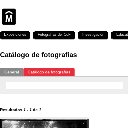
Exposiciones
Fotografías del CdF
Investigación
Educat
Catálogo de fotografías
General
Catálogo de fotografías
Resultados
1
-
1
de
1