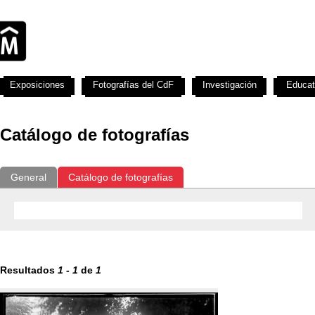
Exposiciones
Fotografías del CdF
Investigación
Educat
Catálogo de fotografías
General
Catálogo de fotografías
Resultados
1
-
1
de
1