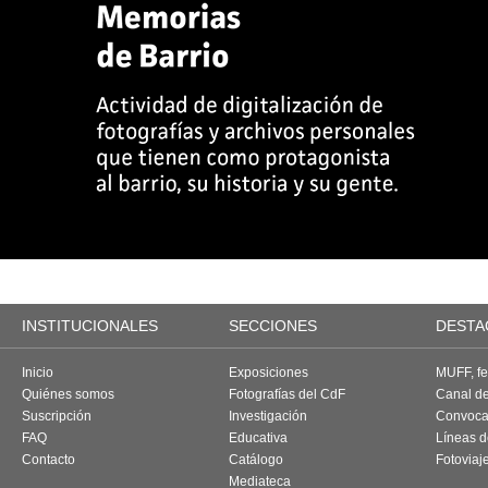
INSTITUCIONALES
SECCIONES
DESTA
Inicio
Exposiciones
MUFF, fes
Quiénes somos
Fotografías del CdF
Canal d
Suscripción
Investigación
Convoca
FAQ
Educativa
Líneas d
Contacto
Catálogo
Fotoviaj
Mediateca