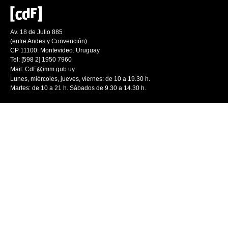
Av. 18 de Julio 885
(entre Andes y Convención)
CP 11100. Montevideo. Uruguay
Tel: [598 2] 1950 7960
Mail:
CdF@imm.gub.uy
Lunes, miércoles, jueves, viernes: de 10 a 19.30 h.
Martes: de 10 a 21 h. Sábados de 9.30 a 14.30 h.