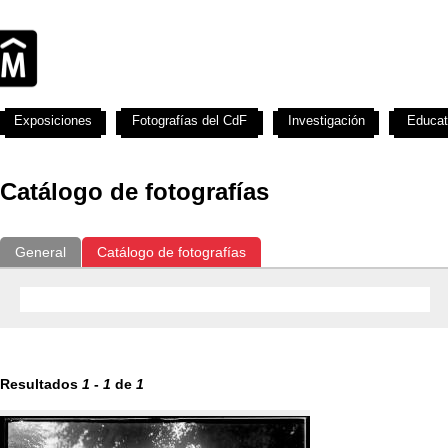
Exposiciones
Fotografías del CdF
Investigación
Educat
Catálogo de fotografías
General
Catálogo de fotografías
Resultados
1
-
1
de
1