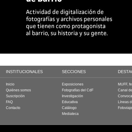
INSTITUCIONALES
SECCIONES
DESTA
Inicio
Exposiciones
MUFF, fes
Quiénes somos
Fotografías del CdF
Canal d
Suscripción
Investigación
Convoca
FAQ
Educativa
Líneas d
Contacto
Catálogo
Fotoviaj
Mediateca