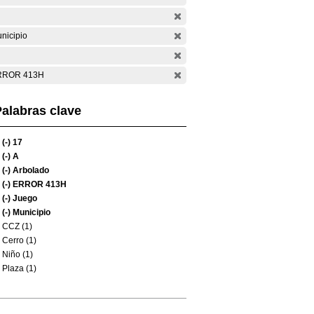
nicipio
RROR 413H
alabras clave
(-)
17
(-)
A
(-)
Arbolado
(-)
ERROR 413H
(-)
Juego
(-)
Municipio
CCZ (1)
Cerro (1)
Niño (1)
Plaza (1)