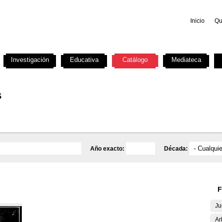
Inicio
Qu
Investigación
Educativa
Catálogo
Mediateca
s
Año exacto:
Década:
F
Ju
Ar