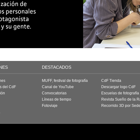
NES
DESTACADOS
nes
MUFF, festival de fotografía
CdF Tienda
as del CdF
Canal de YouTube
Descargar logo CdF
ión
Convocatorias
Escuelas de fotografía
Líneas de tiempo
Revista Sueño de la 
Fotoviaje
Recorrido 3D por Sed
a