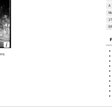
A
Mu
17
E
P
rro.