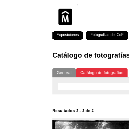
Exposiciones
Fotografías del CdF
Catálogo de fotografía
General
Catálogo de fotografías
Resultados
1
-
1
de
1