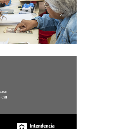
Razón
e CdF