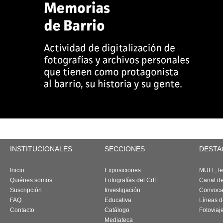
INSTITUCIONALES
SECCIONES
DESTA
Inicio
Exposiciones
MUFF, fes
Quiénes somos
Fotografías del CdF
Canal d
Suscripción
Investigación
Convoca
FAQ
Educativa
Líneas d
Contacto
Catálogo
Fotoviaj
Mediateca