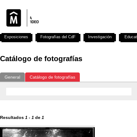
Exposiciones
Fotografías del CdF
Investigación
Educat
Catálogo de fotografías
General
Catálogo de fotografías
Resultados
1
-
1
de
1