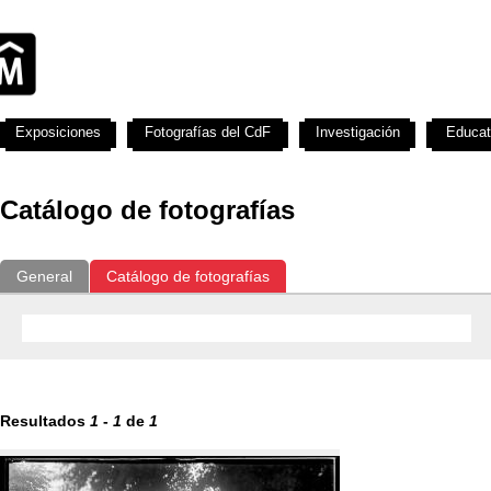
Exposiciones
Fotografías del CdF
Investigación
Educat
Catálogo de fotografías
General
Catálogo de fotografías
Resultados
1
-
1
de
1