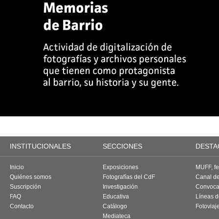
INSTITUCIONALES
SECCIONES
DESTA
Inicio
Exposiciones
MUFF, fes
Quiénes somos
Fotografías del CdF
Canal d
Suscripción
Investigación
Convoca
FAQ
Educativa
Líneas d
Contacto
Catálogo
Fotoviaj
Mediateca