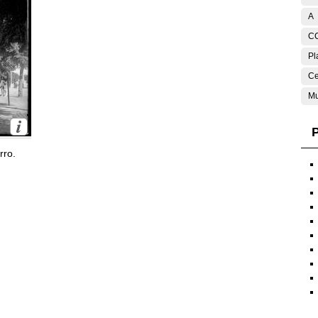
A
C
Pl
Ce
Mu
P
rro.