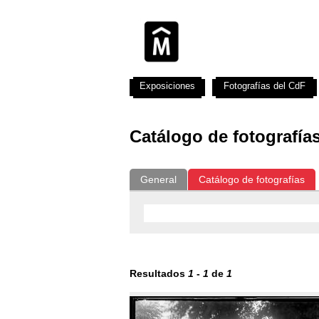
Exposiciones
Fotografías del CdF
Catálogo de fotografía
General
Catálogo de fotografías
Resultados
1
-
1
de
1