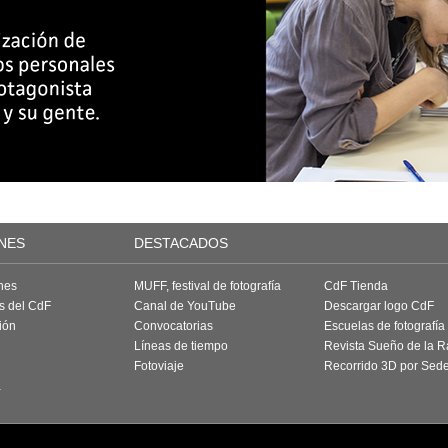
NES
DESTACADOS
nes
MUFF, festival de fotografía
CdF Tienda
as del CdF
Canal de YouTube
Descargar logo CdF
ión
Convocatorias
Escuelas de fotografía
Líneas de tiempo
Revista Sueño de la 
Fotoviaje
Recorrido 3D por Sed
a