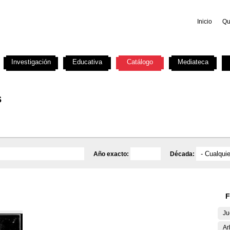
Inicio
Qu
Investigación
Educativa
Catálogo
Mediateca
s
Año exacto:
Década:
F
Ju
Ar