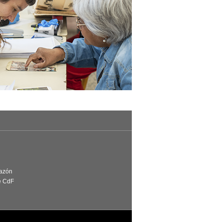
Razón
e CdF