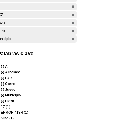
CZ
aza
rro
nicipio
alabras clave
(-)
A
(-)
Arbolado
(-)
CCZ
(-)
Cerro
(-)
Juego
(-)
Municipio
(-)
Plaza
17 (1)
ERROR 413H (1)
Niño (1)