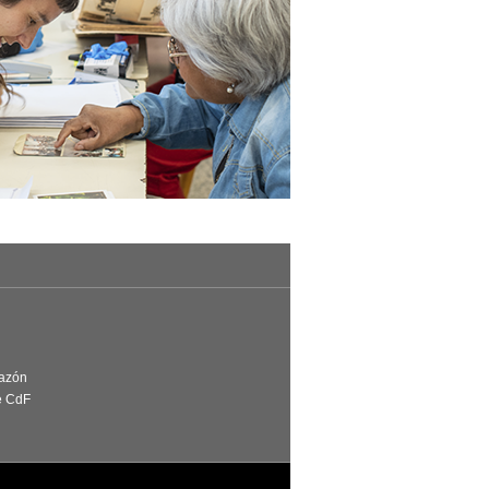
Razón
e CdF