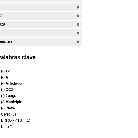
CZ
aza
nicipio
alabras clave
(-)
17
(-)
A
(-)
Arbolado
(-)
CCZ
(-)
Juego
(-)
Municipio
(-)
Plaza
Cerro (1)
ERROR 413H (1)
Niño (1)