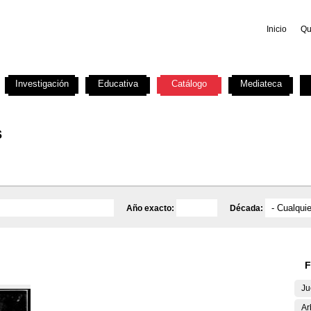
Inicio
Qu
Investigación
Educativa
Catálogo
Mediateca
s
Año exacto:
Década:
F
Ju
Ar