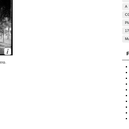
A
C
Pl
17
Mu
P
rro.