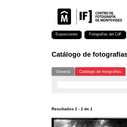
Exposiciones
Fotografías del CdF
Catálogo de fotografía
General
Catálogo de fotografías
Resultados
1
-
1
de
1