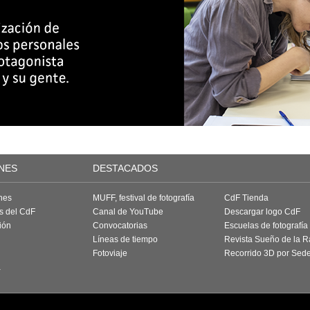
NES
DESTACADOS
nes
MUFF, festival de fotografía
CdF Tienda
as del CdF
Canal de YouTube
Descargar logo CdF
ión
Convocatorias
Escuelas de fotografía
Líneas de tiempo
Revista Sueño de la 
Fotoviaje
Recorrido 3D por Sed
a