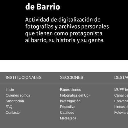
INSTITUCIONALES
SECCIONES
DESTA
Inicio
Exposiciones
MUFF, fes
Quiénes somos
Fotografías del CdF
Canal d
Suscripción
Investigación
Convoca
FAQ
Educativa
Líneas d
Contacto
Catálogo
Fotoviaj
Mediateca