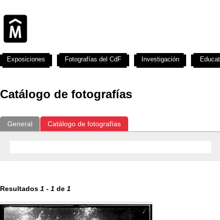
Exposiciones
Fotografías del CdF
Investigación
Educat
Catálogo de fotografías
General
Catálogo de fotografías
Resultados
1
-
1
de
1