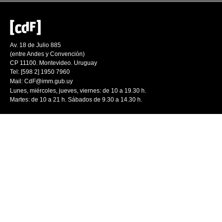
Av. 18 de Julio 885
(entre Andes y Convención)
CP 11100. Montevideo. Uruguay
Tel: [598 2] 1950 7960
Mail:
CdF@imm.gub.uy
Lunes, miércoles, jueves, viernes: de 10 a 19.30 h.
Martes: de 10 a 21 h. Sábados de 9.30 a 14.30 h.