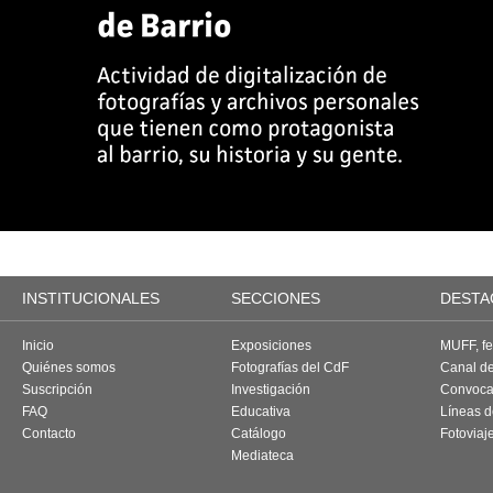
INSTITUCIONALES
SECCIONES
DESTA
Inicio
Exposiciones
MUFF, fes
Quiénes somos
Fotografías del CdF
Canal d
Suscripción
Investigación
Convoca
FAQ
Educativa
Líneas d
Contacto
Catálogo
Fotoviaj
Mediateca