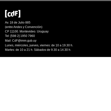
Av. 18 de Julio 885
(entre Andes y Convención)
CP 11100. Montevideo. Uruguay
Tel: [598 2] 1950 7960
Mail:
CdF@imm.gub.uy
Lunes, miércoles, jueves, viernes: de 10 a 19.30 h.
Martes: de 10 a 21 h. Sábados de 9.30 a 14.30 h.