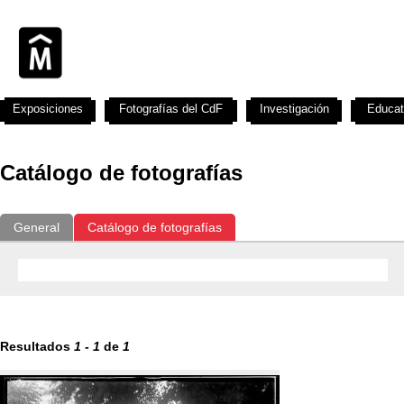
Exposiciones
Fotografías del CdF
Investigación
Educat
Catálogo de fotografías
General
Catálogo de fotografías
Resultados
1
-
1
de
1