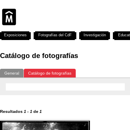
Exposiciones
Fotografías del CdF
Investigación
Educat
Catálogo de fotografías
General
Catálogo de fotografías
Resultados
1
-
1
de
1