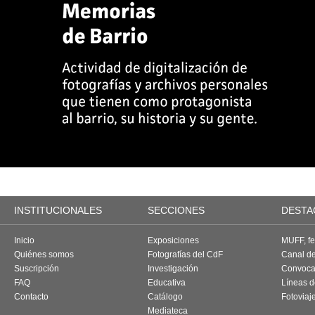
INSTITUCIONALES
SECCIONES
DESTA
Inicio
Exposiciones
MUFF, fes
Quiénes somos
Fotografías del CdF
Canal d
Suscripción
Investigación
Convoca
FAQ
Educativa
Líneas d
Contacto
Catálogo
Fotoviaj
Mediateca