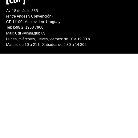
Av. 18 de Julio 885
(entre Andes y Convención)
CP 11100. Montevideo. Uruguay
Tel: [598 2] 1950 7960
Mail:
CdF@imm.gub.uy
Lunes, miércoles, jueves, viernes: de 10 a 19.30 h.
Martes: de 10 a 21 h. Sábados de 9.30 a 14.30 h.