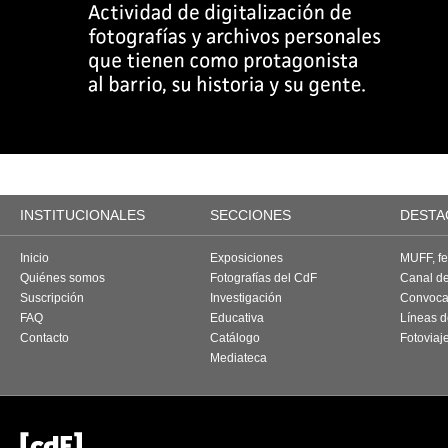
INSTITUCIONALES
SECCIONES
DESTA
Inicio
Exposiciones
MUFF, fes
Quiénes somos
Fotografías del CdF
Canal d
Suscripción
Investigación
Convoca
FAQ
Educativa
Líneas d
Contacto
Catálogo
Fotoviaj
Mediateca