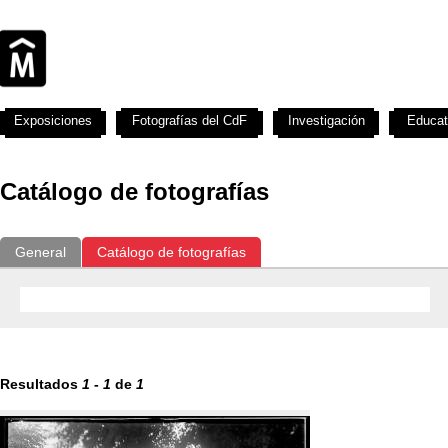
Exposiciones
Fotografías del CdF
Investigación
Educat
Catálogo de fotografías
General
Catálogo de fotografías
Resultados
1
-
1
de
1