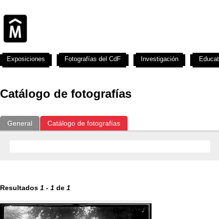
Exposiciones
Fotografías del CdF
Investigación
Educat
Catálogo de fotografías
General
Catálogo de fotografías
Resultados
1
-
1
de
1