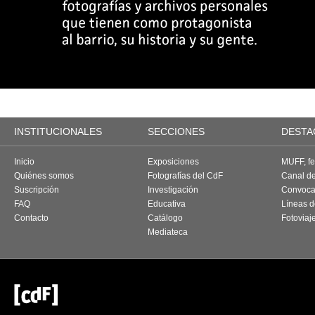
INSTITUCIONALES
SECCIONES
DESTA
Inicio
Exposiciones
MUFF, fes
Quiénes somos
Fotografías del CdF
Canal d
Suscripción
Investigación
Convoca
FAQ
Educativa
Líneas d
Contacto
Catálogo
Fotoviaj
Mediateca