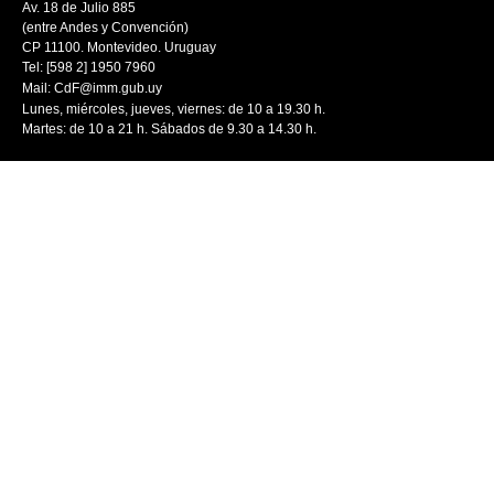
Av. 18 de Julio 885
(entre Andes y Convención)
CP 11100. Montevideo. Uruguay
Tel: [598 2] 1950 7960
Mail:
CdF@imm.gub.uy
Lunes, miércoles, jueves, viernes: de 10 a 19.30 h.
Martes: de 10 a 21 h. Sábados de 9.30 a 14.30 h.