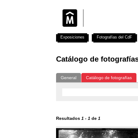
Exposiciones
Fotografías del CdF
Catálogo de fotografía
General
Catálogo de fotografías
Resultados
1
-
1
de
1