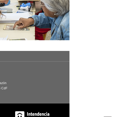
Razón
e CdF