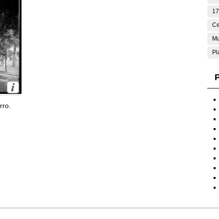
17
Ce
Mu
Pl
P
rro.