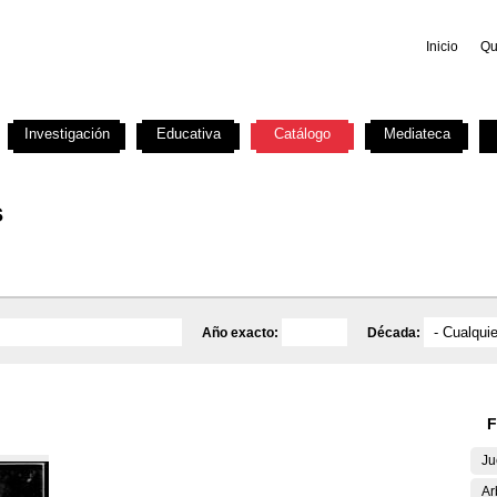
Inicio
Qu
Investigación
Educativa
Catálogo
Mediateca
s
Año exacto:
Década:
F
Ju
Ar