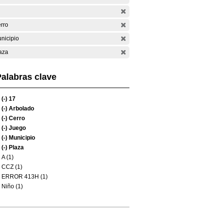
rro
nicipio
aza
alabras clave
(-)
17
(-)
Arbolado
(-)
Cerro
(-)
Juego
(-)
Municipio
(-)
Plaza
A (1)
CCZ (1)
ERROR 413H (1)
Niño (1)