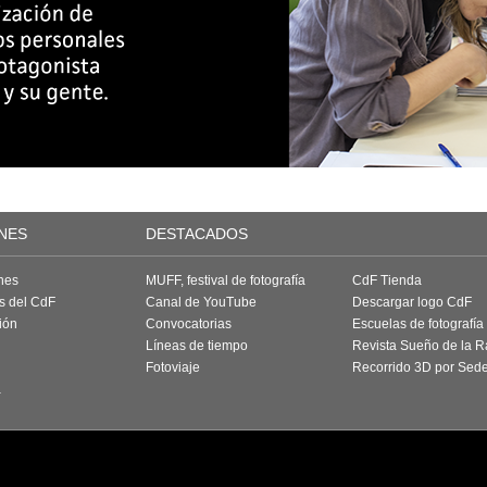
NES
DESTACADOS
nes
MUFF, festival de fotografía
CdF Tienda
as del CdF
Canal de YouTube
Descargar logo CdF
ión
Convocatorias
Escuelas de fotografía
Líneas de tiempo
Revista Sueño de la 
Fotoviaje
Recorrido 3D por Sed
a