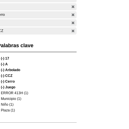
rro
CZ
alabras clave
(-)
17
(-)
A
(-)
Arbolado
(-)
CCZ
(-)
Cerro
(-)
Juego
ERROR 413H (1)
Municipio (1)
Niño (1)
Plaza (1)