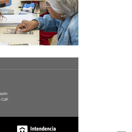
Razón
e CdF