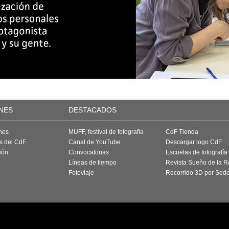
NES
DESTACADOS
nes
MUFF, festival de fotografía
CdF Tienda
as del CdF
Canal de YouTube
Descargar logo CdF
ión
Convocatorias
Escuelas de fotografía
Líneas de tiempo
Revista Sueño de la 
Fotoviaje
Recorrido 3D por Sed
a