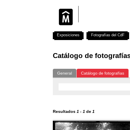
Exposiciones
Fotografías del CdF
Catálogo de fotografía
General
Catálogo de fotografías
Resultados
1
-
1
de
1