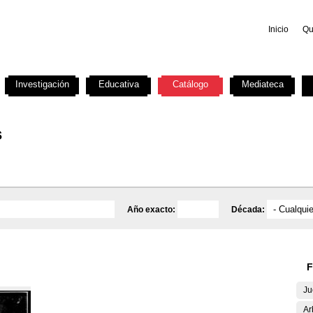
Inicio
Qu
Investigación
Educativa
Catálogo
Mediateca
s
Año exacto:
Década:
F
Ju
Ar