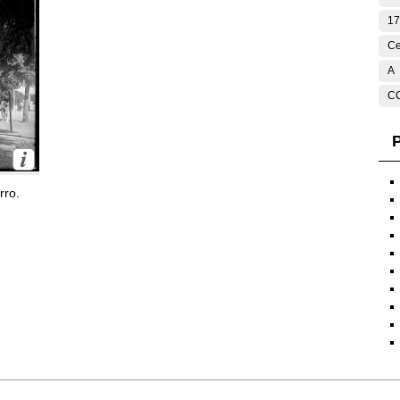
17
Ce
A
C
P
rro.