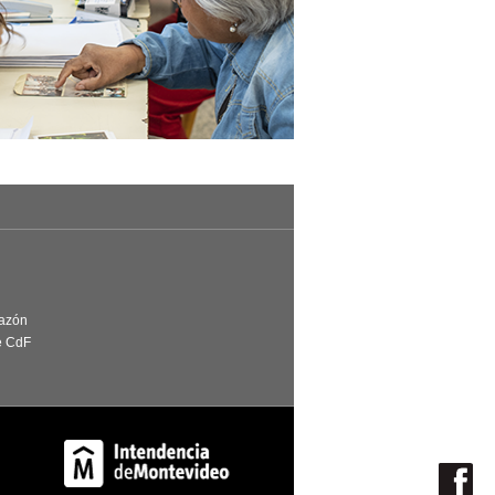
Razón
e CdF