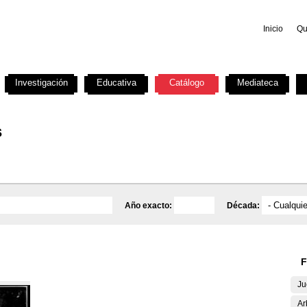
Inicio
Qu
Investigación
Educativa
Catálogo
Mediateca
s
Año exacto:
Década:
F
Ju
Ar