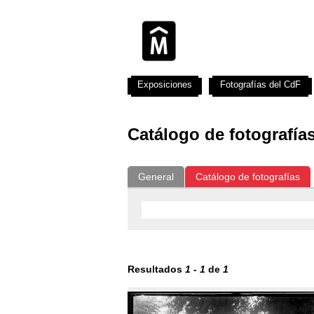
Exposiciones
Fotografías del CdF
Catálogo de fotografía
General
Catálogo de fotografías
Resultados
1
-
1
de
1