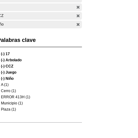
CZ
ño
alabras clave
(-)
17
(-)
Arbolado
(-)
CCZ
(-)
Juego
(-)
Niño
A (1)
Cerro (1)
ERROR 413H (1)
Municipio (1)
Plaza (1)