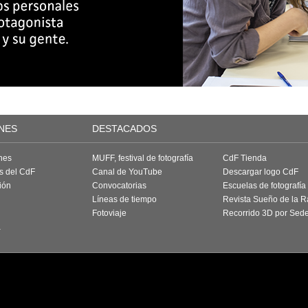
NES
DESTACADOS
nes
MUFF, festival de fotografía
CdF Tienda
as del CdF
Canal de YouTube
Descargar logo CdF
ión
Convocatorias
Escuelas de fotografía
Líneas de tiempo
Revista Sueño de la 
Fotoviaje
Recorrido 3D por Sed
a