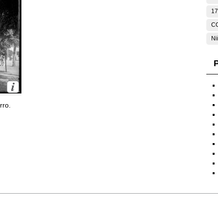
17
C
Ni
P
rro.