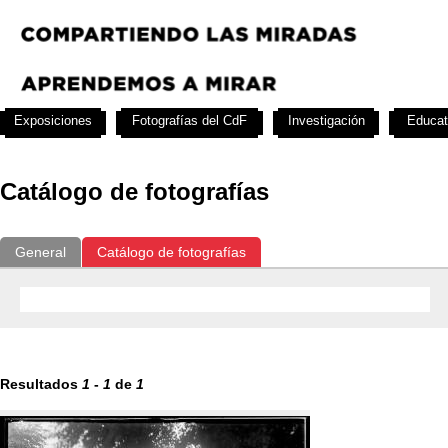
Exposiciones
Fotografías del CdF
Investigación
Educat
Catálogo de fotografías
General
Catálogo de fotografías
Resultados
1
-
1
de
1