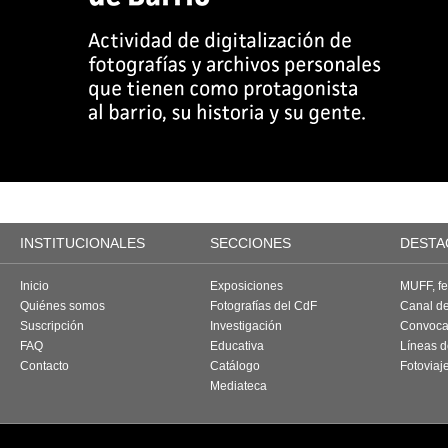
INSTITUCIONALES
SECCIONES
DESTA
Inicio
Exposiciones
MUFF, fes
Quiénes somos
Fotografías del CdF
Canal d
Suscripción
Investigación
Convoca
FAQ
Educativa
Líneas d
Contacto
Catálogo
Fotoviaj
Mediateca