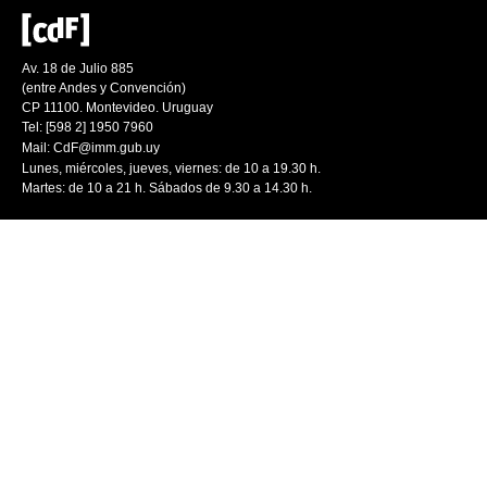
Av. 18 de Julio 885
(entre Andes y Convención)
CP 11100. Montevideo. Uruguay
Tel: [598 2] 1950 7960
Mail:
CdF@imm.gub.uy
Lunes, miércoles, jueves, viernes: de 10 a 19.30 h.
Martes: de 10 a 21 h. Sábados de 9.30 a 14.30 h.