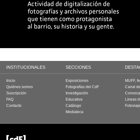
INSTITUCIONALES
SECCIONES
DESTA
Inicio
Exposiciones
MUFF, fes
Quiénes somos
Fotografías del CdF
Canal d
Suscripción
Investigación
Convoca
FAQ
Educativa
Líneas d
Contacto
Catálogo
Fotoviaj
Mediateca