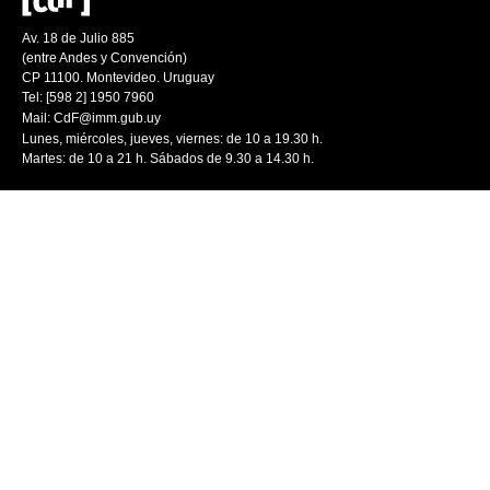
Av. 18 de Julio 885
(entre Andes y Convención)
CP 11100. Montevideo. Uruguay
Tel: [598 2] 1950 7960
Mail:
CdF@imm.gub.uy
Lunes, miércoles, jueves, viernes: de 10 a 19.30 h.
Martes: de 10 a 21 h. Sábados de 9.30 a 14.30 h.