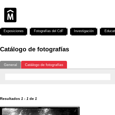
Exposiciones
Fotografías del CdF
Investigación
Educat
Catálogo de fotografías
General
Catálogo de fotografías
Resultados
1
-
1
de
1