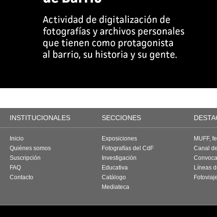
INSTITUCIONALES
SECCIONES
DESTA
Inicio
Exposiciones
MUFF, fes
Quiénes somos
Fotografías del CdF
Canal d
Suscripción
Investigación
Convoca
FAQ
Educativa
Líneas d
Contacto
Catálogo
Fotoviaj
Mediateca