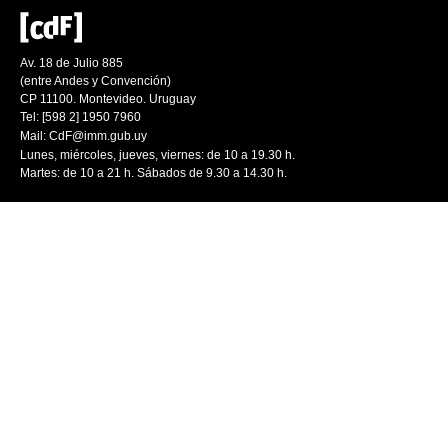
Av. 18 de Julio 885
(entre Andes y Convención)
CP 11100. Montevideo. Uruguay
Tel: [598 2] 1950 7960
Mail:
CdF@imm.gub.uy
Lunes, miércoles, jueves, viernes: de 10 a 19.30 h.
Martes: de 10 a 21 h. Sábados de 9.30 a 14.30 h.