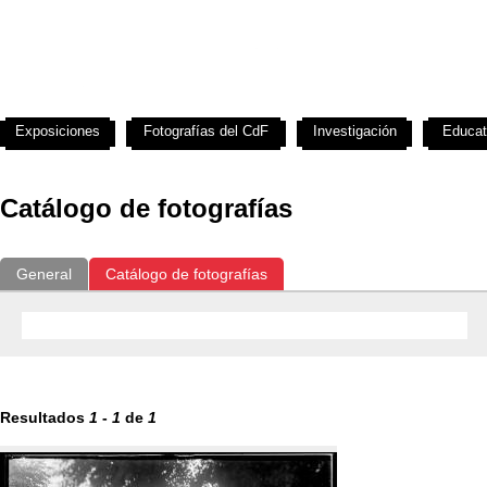
Exposiciones
Fotografías del CdF
Investigación
Educat
Catálogo de fotografías
General
Catálogo de fotografías
Resultados
1
-
1
de
1