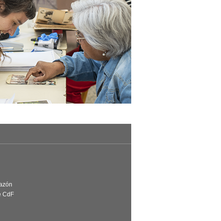
Razón
e CdF