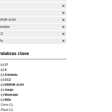
RROR 413H
nicipio
CZ
ño
alabras clave
(-)
17
(-)
A
(-)
Arbolado
(-)
CCZ
(-)
ERROR 413H
(-)
Juego
(-)
Municipio
(-)
Niño
Cerro (1)
Plaza (1)