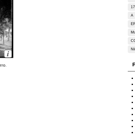
17
A
E
Mu
C
Ni
P
rro.