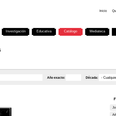
Inicio
Qu
Investigación
Educativa
Catálogo
Mediateca
s
Año exacto:
Década:
F
Ju
Ar