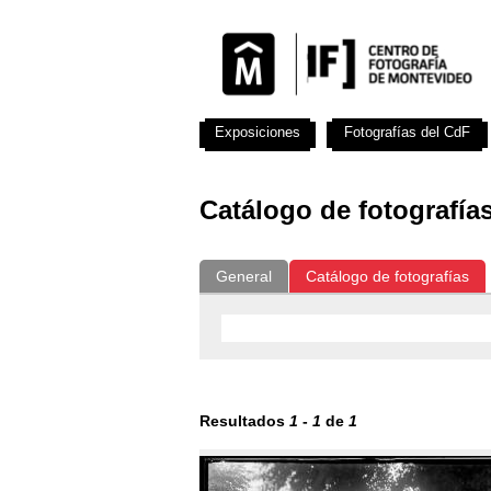
Exposiciones
Fotografías del CdF
Catálogo de fotografía
General
Catálogo de fotografías
Resultados
1
-
1
de
1