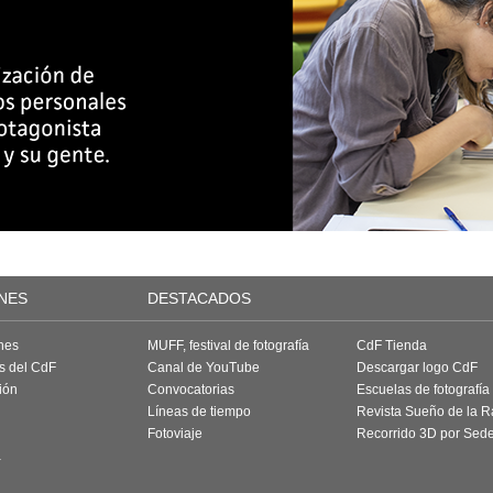
NES
DESTACADOS
nes
MUFF, festival de fotografía
CdF Tienda
as del CdF
Canal de YouTube
Descargar logo CdF
ión
Convocatorias
Escuelas de fotografía
Líneas de tiempo
Revista Sueño de la 
Fotoviaje
Recorrido 3D por Sed
a