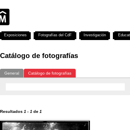
Exposiciones
Fotografías del CdF
Investigación
Educat
Catálogo de fotografías
General
Catálogo de fotografías
Resultados
1
-
1
de
1