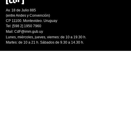
Av. 18 de Julio 885
(entre Andes y Convención)
CP 11100. Montevideo. Uruguay
Tel: [598 2] 1950 7960
Mail:
CdF@imm.gub.uy
Lunes, miércoles, jueves, viernes: de 10 a 19.30 h.
Martes: de 10 a 21 h. Sábados de 9.30 a 14.30 h.