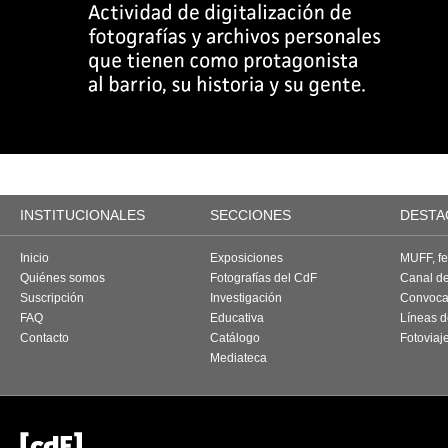
INSTITUCIONALES
SECCIONES
DESTA
Inicio
Exposiciones
MUFF, fes
Quiénes somos
Fotografías del CdF
Canal d
Suscripción
Investigación
Convoca
FAQ
Educativa
Líneas d
Contacto
Catálogo
Fotoviaj
Mediateca