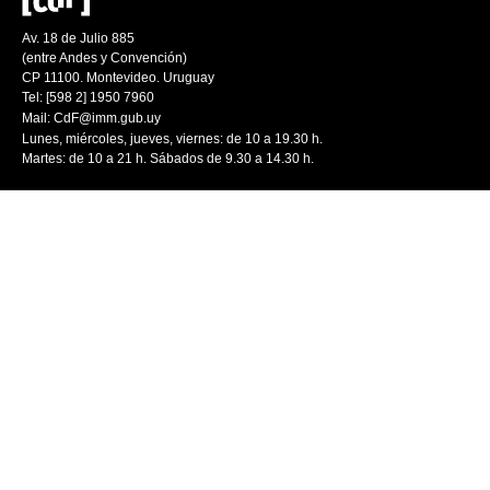
Av. 18 de Julio 885
(entre Andes y Convención)
CP 11100. Montevideo. Uruguay
Tel: [598 2] 1950 7960
Mail:
CdF@imm.gub.uy
Lunes, miércoles, jueves, viernes: de 10 a 19.30 h.
Martes: de 10 a 21 h. Sábados de 9.30 a 14.30 h.