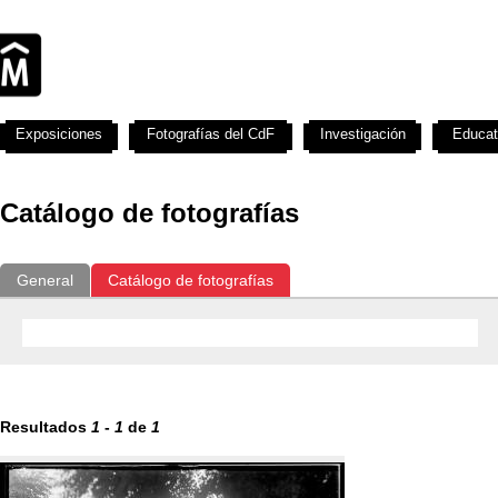
Exposiciones
Fotografías del CdF
Investigación
Educat
Catálogo de fotografías
General
Catálogo de fotografías
Resultados
1
-
1
de
1