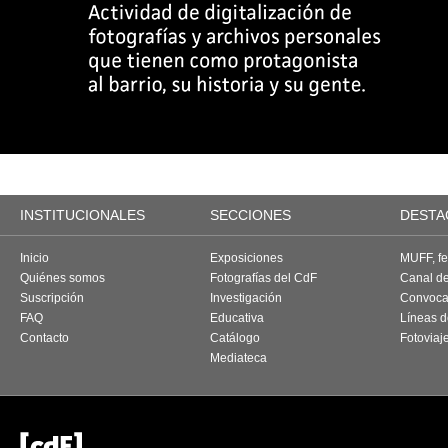
INSTITUCIONALES
SECCIONES
DESTA
Inicio
Exposiciones
MUFF, fes
Quiénes somos
Fotografías del CdF
Canal d
Suscripción
Investigación
Convoca
FAQ
Educativa
Líneas d
Contacto
Catálogo
Fotoviaj
Mediateca