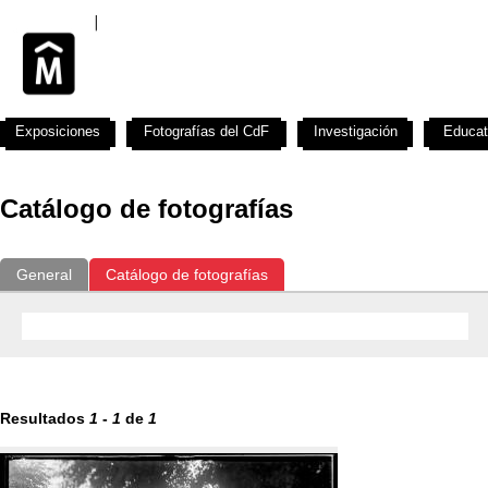
Exposiciones
Fotografías del CdF
Investigación
Educat
Catálogo de fotografías
General
Catálogo de fotografías
Resultados
1
-
1
de
1