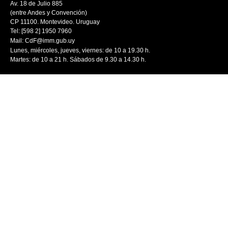
Av. 18 de Julio 885
(entre Andes y Convención)
CP 11100. Montevideo. Uruguay
Tel: [598 2] 1950 7960
Mail:
CdF@imm.gub.uy
Lunes, miércoles, jueves, viernes: de 10 a 19.30 h.
Martes: de 10 a 21 h. Sábados de 9.30 a 14.30 h.