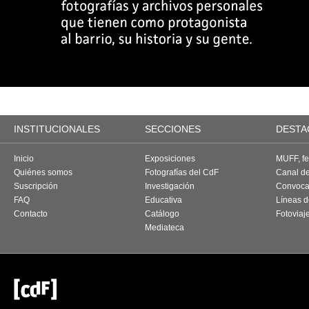
INSTITUCIONALES
SECCIONES
DESTA
Inicio
Exposiciones
MUFF, fes
Quiénes somos
Fotografías del CdF
Canal d
Suscripción
Investigación
Convoca
FAQ
Educativa
Líneas d
Contacto
Catálogo
Fotoviaj
Mediateca