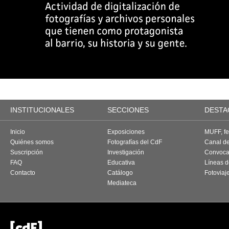
INSTITUCIONALES
SECCIONES
DESTA
Inicio
Exposiciones
MUFF, fes
Quiénes somos
Fotografías del CdF
Canal d
Suscripción
Investigación
Convoca
FAQ
Educativa
Líneas d
Contacto
Catálogo
Fotoviaj
Mediateca