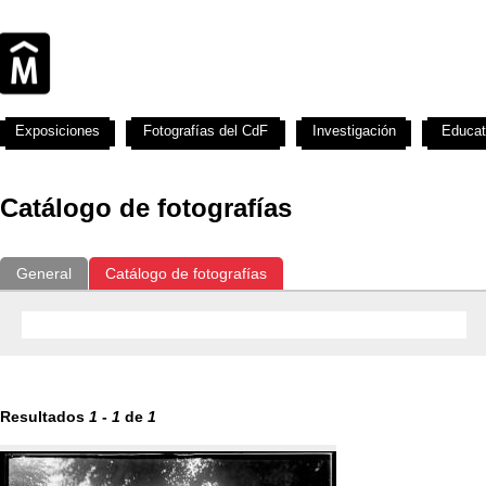
Exposiciones
Fotografías del CdF
Investigación
Educat
Catálogo de fotografías
General
Catálogo de fotografías
Resultados
1
-
1
de
1