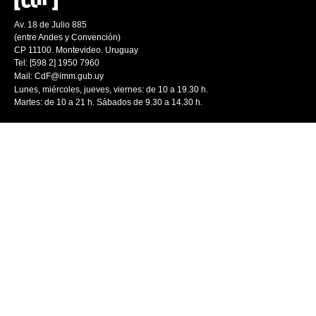
Av. 18 de Julio 885
(entre Andes y Convención)
CP 11100. Montevideo. Uruguay
Tel: [598 2] 1950 7960
Mail:
CdF@imm.gub.uy
Lunes, miércoles, jueves, viernes: de 10 a 19.30 h.
Martes: de 10 a 21 h. Sábados de 9.30 a 14.30 h.