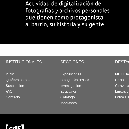
INSTITUCIONALES
SECCIONES
DESTA
Inicio
Exposiciones
MUFF, fes
Quiénes somos
Fotografías del CdF
Canal d
Suscripción
Investigación
Convoca
FAQ
Educativa
Líneas d
Contacto
Catálogo
Fotoviaj
Mediateca