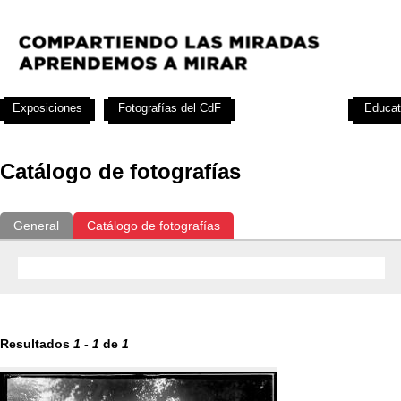
Exposiciones
Fotografías del CdF
Investigación
Educat
Catálogo de fotografías
General
Catálogo de fotografías
Resultados
1
-
1
de
1