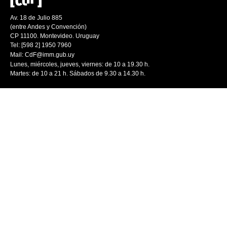
Av. 18 de Julio 885
(entre Andes y Convención)
CP 11100. Montevideo. Uruguay
Tel: [598 2] 1950 7960
Mail:
CdF@imm.gub.uy
Lunes, miércoles, jueves, viernes: de 10 a 19.30 h.
Martes: de 10 a 21 h. Sábados de 9.30 a 14.30 h.