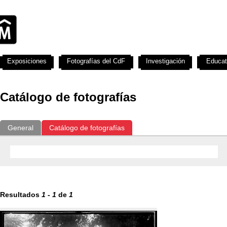
Exposiciones
Fotografías del CdF
Investigación
Educat
Catálogo de fotografías
General
Catálogo de fotografías
Resultados
1
-
1
de
1