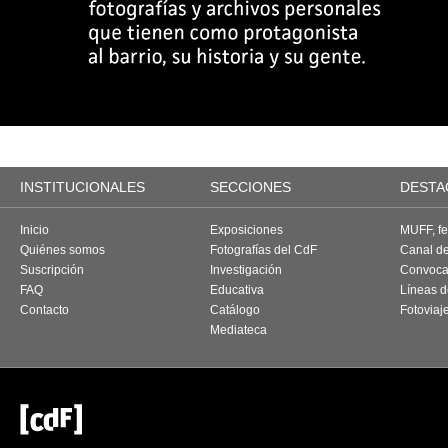
INSTITUCIONALES
SECCIONES
DESTA
Inicio
Exposiciones
MUFF, fes
Quiénes somos
Fotografías del CdF
Canal d
Suscripción
Investigación
Convoca
FAQ
Educativa
Líneas d
Contacto
Catálogo
Fotoviaj
Mediateca