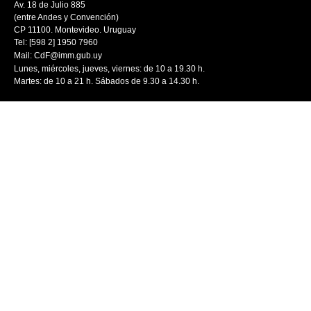
Av. 18 de Julio 885
(entre Andes y Convención)
CP 11100. Montevideo. Uruguay
Tel: [598 2] 1950 7960
Mail:
CdF@imm.gub.uy
Lunes, miércoles, jueves, viernes: de 10 a 19.30 h.
Martes: de 10 a 21 h. Sábados de 9.30 a 14.30 h.