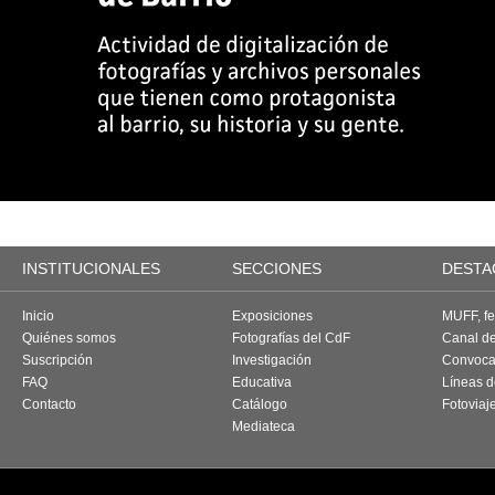
INSTITUCIONALES
SECCIONES
DESTA
Inicio
Exposiciones
MUFF, fes
Quiénes somos
Fotografías del CdF
Canal d
Suscripción
Investigación
Convoca
FAQ
Educativa
Líneas d
Contacto
Catálogo
Fotoviaj
Mediateca