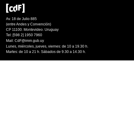
Av. 18 de Julio 885
(entre Andes y Convención)
CP 11100. Montevideo. Uruguay
Tel: [598 2] 1950 7960
Mail:
CdF@imm.gub.uy
Lunes, miércoles, jueves, viernes: de 10 a 19.30 h.
Martes: de 10 a 21 h. Sábados de 9.30 a 14.30 h.