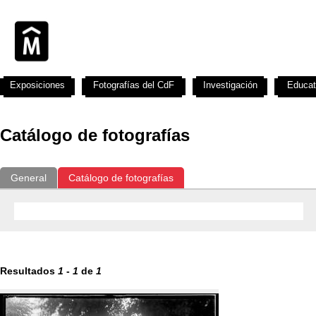
Exposiciones
Fotografías del CdF
Investigación
Educat
Catálogo de fotografías
General
Catálogo de fotografías
Resultados
1
-
1
de
1