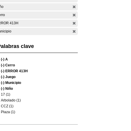
ño
rro
RROR 413H
nicipio
alabras clave
(-)
A
(-)
Cerro
(-)
ERROR 413H
(-)
Juego
(-)
Municipio
(-)
Niño
17 (1)
Arbolado (1)
CCZ (1)
Plaza (1)