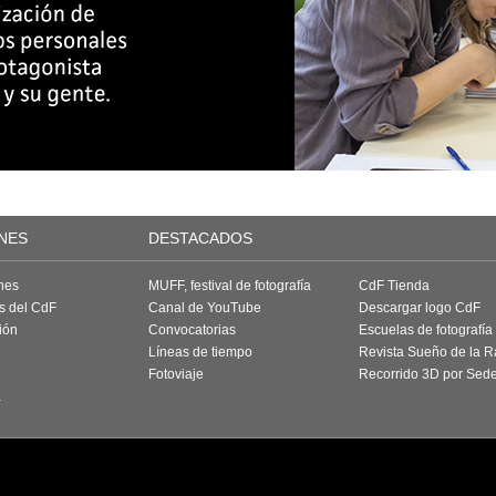
NES
DESTACADOS
nes
MUFF, festival de fotografía
CdF Tienda
as del CdF
Canal de YouTube
Descargar logo CdF
ión
Convocatorias
Escuelas de fotografía
Líneas de tiempo
Revista Sueño de la 
Fotoviaje
Recorrido 3D por Sed
a