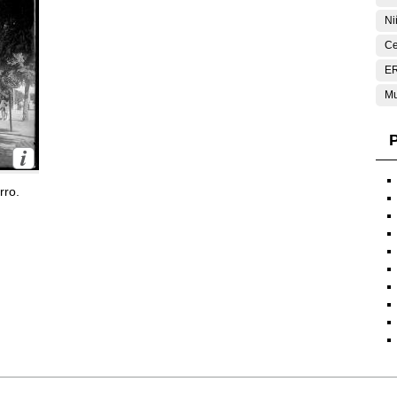
Ni
Ce
E
Mu
P
rro.