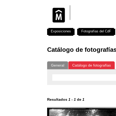
Exposiciones
Fotografías del CdF
Catálogo de fotografía
General
Catálogo de fotografías
Resultados
1
-
1
de
1