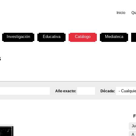
Inicio
Qu
Investigación
Educativa
Catálogo
Mediateca
s
Año exacto:
Década:
F
Ju
A