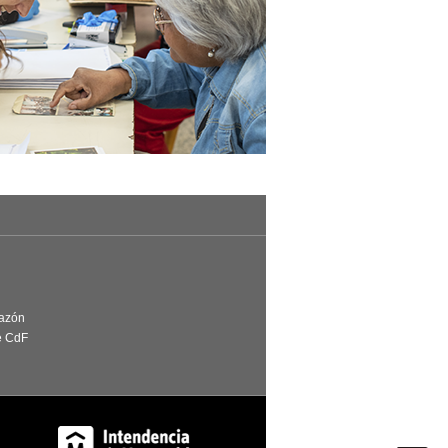
Razón
e CdF