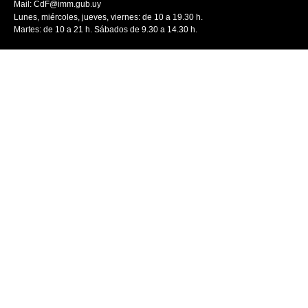
Mail:
CdF@imm.gub.uy
Lunes, miércoles, jueves, viernes: de 10 a 19.30 h.
Martes: de 10 a 21 h. Sábados de 9.30 a 14.30 h.