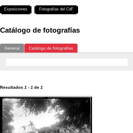
Exposiciones
Fotografías del CdF
Investigación
Educat
Catálogo de fotografías
General
Catálogo de fotografías
Resultados
1
-
1
de
1