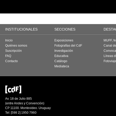
INSTITUCIONALES
SECCIONES
DESTA
Inicio
Exposiciones
MUFF, fes
Quiénes somos
Fotografías del CdF
Canal d
Suscripción
Investigación
Convoca
FAQ
Educativa
Líneas d
Contacto
Catálogo
Fotoviaj
Mediateca
Av. 18 de Julio 885
(entre Andes y Convención)
CP 11100. Montevideo. Uruguay
Tel: [598 2] 1950 7960