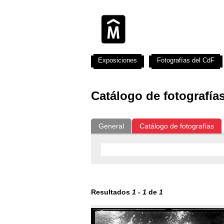
Exposiciones
Fotografías del CdF
Catálogo de fotografía
General
Catálogo de fotografías
Resultados
1
-
1
de
1