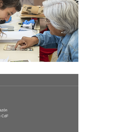
Razón
e CdF