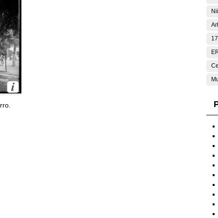
Ni
Ar
17
E
Ce
Mu
P
rro.