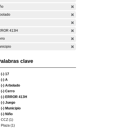
ño
bolado
RROR 413H
rro
nicipio
alabras clave
(-)
17
(-)
A
(-)
Arbolado
(-)
Cerro
(-)
ERROR 413H
(-)
Juego
(-)
Municipio
(-)
Niño
CCZ (1)
Plaza (1)