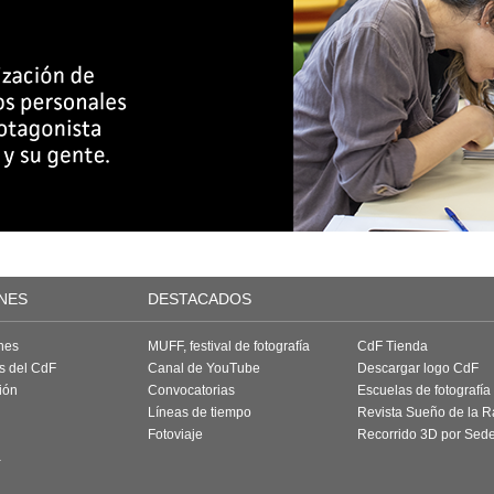
NES
DESTACADOS
nes
MUFF, festival de fotografía
CdF Tienda
as del CdF
Canal de YouTube
Descargar logo CdF
ión
Convocatorias
Escuelas de fotografía
Líneas de tiempo
Revista Sueño de la 
Fotoviaje
Recorrido 3D por Sed
a