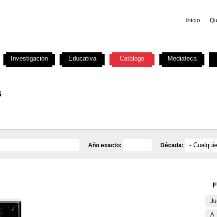
Inicio
Qu
Investigación
Educativa
Catálogo
Mediateca
s
Año exacto:
Década:
F
Ju
A