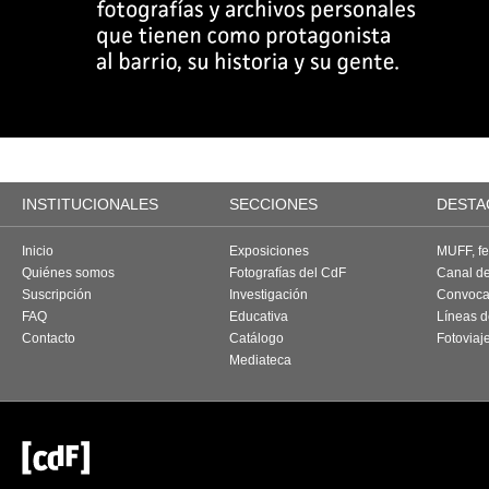
INSTITUCIONALES
SECCIONES
DESTA
Inicio
Exposiciones
MUFF, fes
Quiénes somos
Fotografías del CdF
Canal d
Suscripción
Investigación
Convoca
FAQ
Educativa
Líneas d
Contacto
Catálogo
Fotoviaj
Mediateca