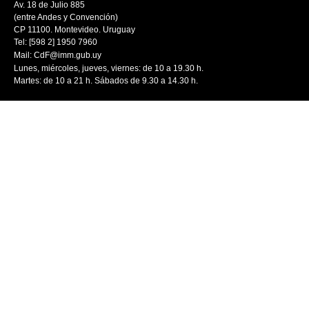
Av. 18 de Julio 885
(entre Andes y Convención)
CP 11100. Montevideo. Uruguay
Tel: [598 2] 1950 7960
Mail:
CdF@imm.gub.uy
Lunes, miércoles, jueves, viernes: de 10 a 19.30 h.
Martes: de 10 a 21 h. Sábados de 9.30 a 14.30 h.