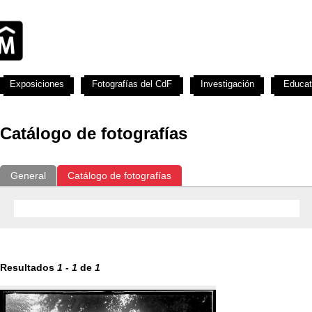
Exposiciones
Fotografías del CdF
Investigación
Educat
Catálogo de fotografías
General
Catálogo de fotografías
Resultados
1
-
1
de
1