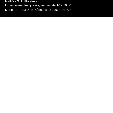
Mail:
CdF@imm.gub.uy
Lunes, miércoles, jueves, viernes: de 10 a 19.30 h.
Martes: de 10 a 21 h. Sábados de 9.30 a 14.30 h.