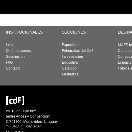
INSTITUCIONALES
SECCIONES
DESTA
Inicio
Exposiciones
MUFF, fes
Quiénes somos
Fotografías del CdF
Canal d
Suscripción
Investigación
Convoca
FAQ
Educativa
Líneas d
Contacto
Catálogo
Fotoviaj
Mediateca
Av. 18 de Julio 885
(entre Andes y Convención)
CP 11100. Montevideo. Uruguay
Tel: [598 2] 1950 7960