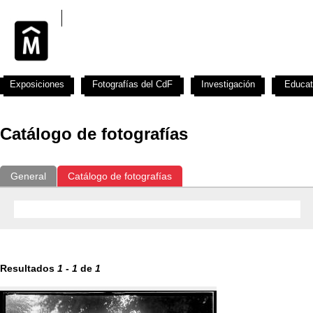
Exposiciones
Fotografías del CdF
Investigación
Educat
Catálogo de fotografías
General
Catálogo de fotografías
Resultados
1
-
1
de
1