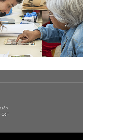
Razón
e CdF