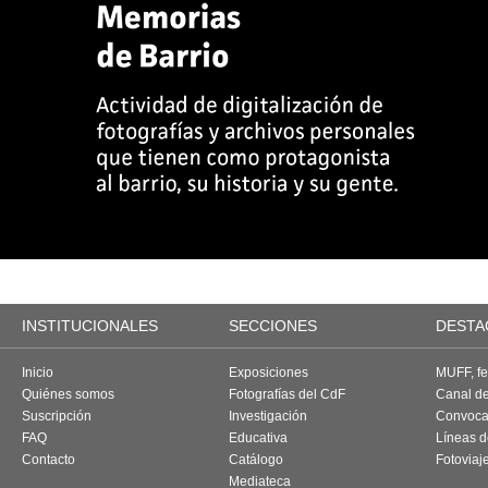
INSTITUCIONALES
SECCIONES
DESTA
Inicio
Exposiciones
MUFF, fes
Quiénes somos
Fotografías del CdF
Canal d
Suscripción
Investigación
Convoca
FAQ
Educativa
Líneas d
Contacto
Catálogo
Fotoviaj
Mediateca