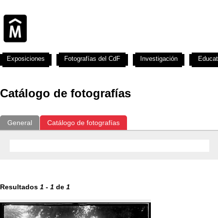
Exposiciones
Fotografías del CdF
Investigación
Educat
Catálogo de fotografías
General
Catálogo de fotografías
Resultados
1
-
1
de
1