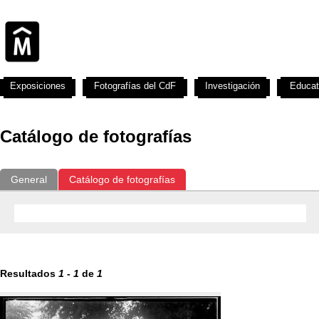
Exposiciones
Fotografías del CdF
Investigación
Educat
Catálogo de fotografías
General
Catálogo de fotografías
Resultados
1
-
1
de
1