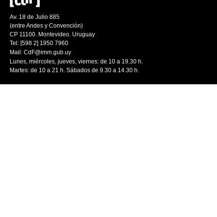
Av. 18 de Julio 885
(entre Andes y Convención)
CP 11100. Montevideo. Uruguay
Tel: [598 2] 1950 7960
Mail:
CdF@imm.gub.uy
Lunes, miércoles, jueves, viernes: de 10 a 19.30 h.
Martes: de 10 a 21 h. Sábados de 9.30 a 14.30 h.