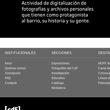
INSTITUCIONALES
SECCIONES
DESTA
Inicio
Exposiciones
MUFF, fes
Quiénes somos
Fotografías del CdF
Canal d
Suscripción
Investigación
Convoca
FAQ
Educativa
Líneas d
Contacto
Catálogo
Fotoviaj
Mediateca