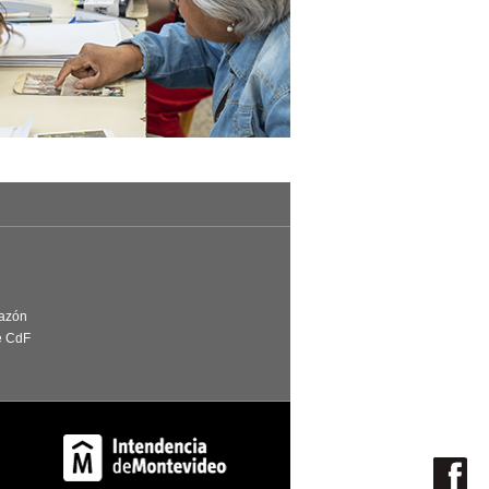
Razón
e CdF