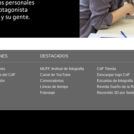
NES
DESTACADOS
nes
MUFF, festival de fotografía
CdF Tienda
as del CdF
Canal de YouTube
Descargar logo CdF
ión
Convocatorias
Escuelas de fotografía
Líneas de tiempo
Revista Sueño de la 
Fotoviaje
Recorrido 3D por Sed
a