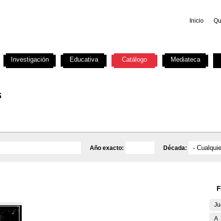
Inicio
Qu
Investigación
Educativa
Catálogo
Mediateca
s
Año exacto:
Década:
F
Ju
A