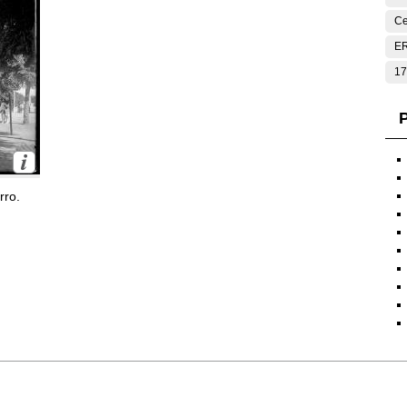
Ce
E
17
P
rro.