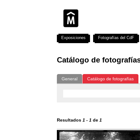
Exposiciones
Fotografías del CdF
Catálogo de fotografía
General
Catálogo de fotografías
Resultados
1
-
1
de
1