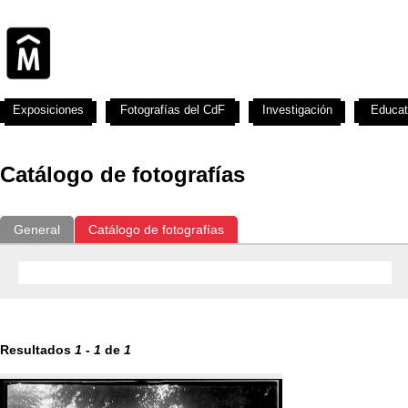
Exposiciones
Fotografías del CdF
Investigación
Educat
Catálogo de fotografías
General
Catálogo de fotografías
Resultados
1
-
1
de
1