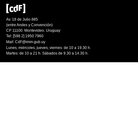
Av. 18 de Julio 885
(entre Andes y Convención)
CP 11100. Montevideo. Uruguay
Tel: [598 2] 1950 7960
Mail:
CdF@imm.gub.uy
Lunes, miércoles, jueves, viernes: de 10 a 19.30 h.
Martes: de 10 a 21 h. Sábados de 9.30 a 14.30 h.