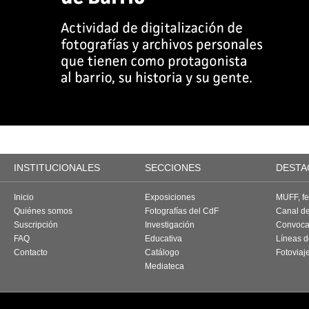
INSTITUCIONALES
SECCIONES
DESTA
Inicio
Exposiciones
MUFF, fes
Quiénes somos
Fotografías del CdF
Canal d
Suscripción
Investigación
Convoca
FAQ
Educativa
Líneas d
Contacto
Catálogo
Fotoviaj
Mediateca