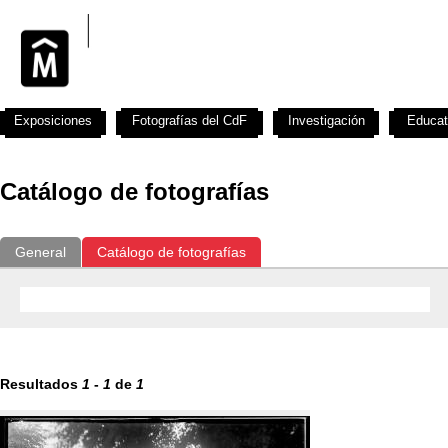
Exposiciones
Fotografías del CdF
Investigación
Educat
Catálogo de fotografías
General
Catálogo de fotografías
Resultados
1
-
1
de
1