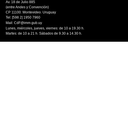
Av. 18 de Julio 885
(entre Andes y Convención)
CP 11100. Montevideo. Uruguay
Tel: [598 2] 1950 7960
Mail:
CdF@imm.gub.uy
Lunes, miércoles, jueves, viernes: de 10 a 19.30 h.
Martes: de 10 a 21 h. Sábados de 9.30 a 14.30 h.