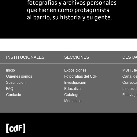
INSTITUCIONALES
SECCIONES
DESTA
Inicio
Exposiciones
MUFF, fes
Quiénes somos
Fotografías del CdF
Canal d
Suscripción
Investigación
Convoca
FAQ
Educativa
Líneas d
Contacto
Catálogo
Fotoviaj
Mediateca