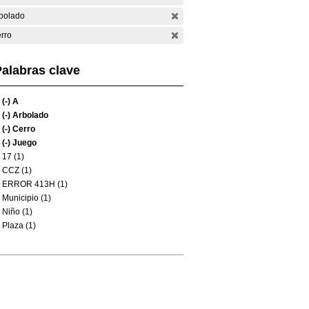
bolado
rro
alabras clave
(-)
A
(-)
Arbolado
(-)
Cerro
(-)
Juego
17 (1)
CCZ (1)
ERROR 413H (1)
Municipio (1)
Niño (1)
Plaza (1)