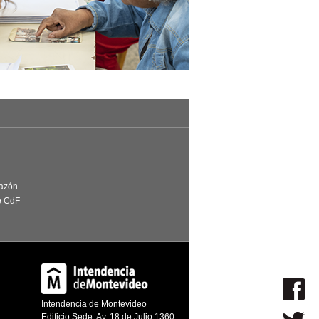
Razón
e CdF
Intendencia de Montevideo
Edificio Sede: Av. 18 de Julio 1360