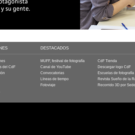
NES
DESTACADOS
nes
MUFF, festival de fotografía
CdF Tienda
as del CdF
Canal de YouTube
Descargar logo CdF
ión
Convocatorias
Escuelas de fotografía
Líneas de tiempo
Revista Sueño de la 
Fotoviaje
Recorrido 3D por Sed
a