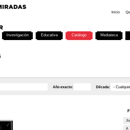
Inicio
Qu
Investigación
Educativa
Catálogo
Mediateca
s
Año exacto:
Década:
F
Ju
A