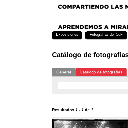
Exposiciones
Fotografías del CdF
Catálogo de fotografía
General
Catálogo de fotografías
Resultados
1
-
1
de
1