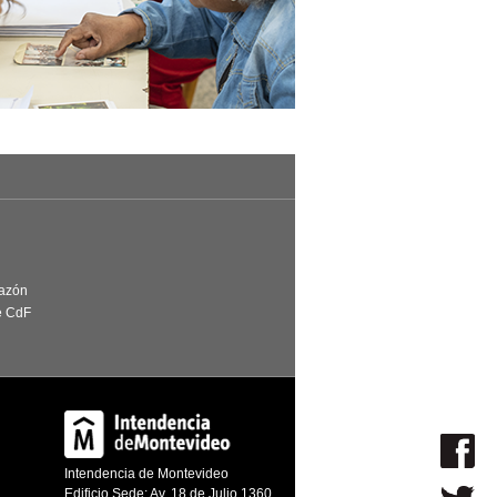
Razón
e CdF
Intendencia de Montevideo
Edificio Sede: Av. 18 de Julio 1360