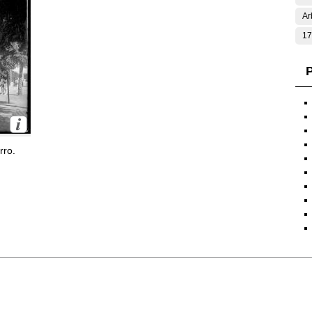
Ar
17
P
rro.