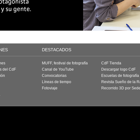
NES
DESTACADOS
nes
MUFF, festival de fotografía
CdF Tienda
as del CdF
Canal de YouTube
Descargar logo CdF
ión
Convocatorias
Escuelas de fotografía
Líneas de tiempo
Revista Sueño de la 
Fotoviaje
Recorrido 3D por Sed
a