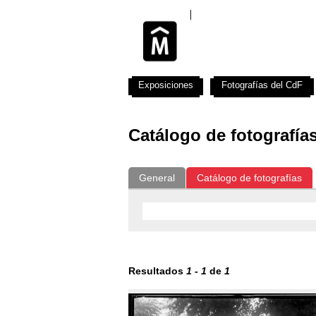
Exposiciones
Fotografías del CdF
Catálogo de fotografía
General
Catálogo de fotografías
Resultados
1
-
1
de
1