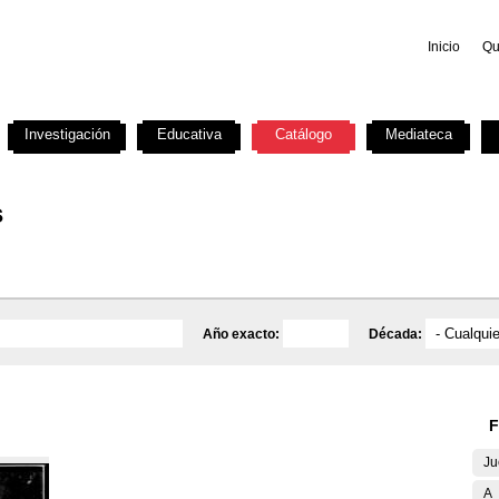
Inicio
Qu
Investigación
Educativa
Catálogo
Mediateca
s
Año exacto:
Década:
F
Ju
A