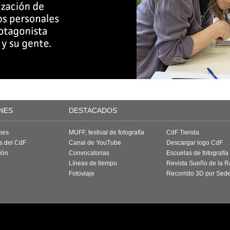
NES
DESTACADOS
nes
MUFF, festival de fotografía
CdF Tienda
as del CdF
Canal de YouTube
Descargar logo CdF
ión
Convocatorias
Escuelas de fotografía
Líneas de tiempo
Revista Sueño de la 
Fotoviaje
Recorrido 3D por Sed
a