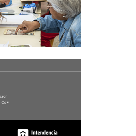
Razón
e CdF