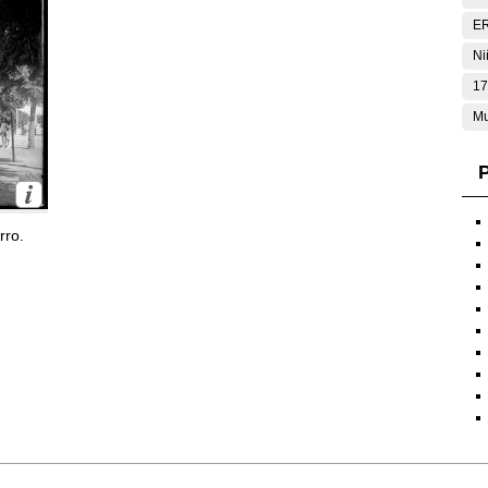
E
Ni
17
Mu
P
rro.