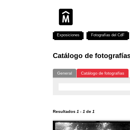
Exposiciones
Fotografías del CdF
Catálogo de fotografía
General
Catálogo de fotografías
Resultados
1
-
1
de
1