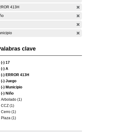
RROR 413H
ño
nicipio
alabras clave
(-)
17
(-)
A
(-)
ERROR 413H
(-)
Juego
(-)
Municipio
(-)
Niño
Arbolado (1)
CCZ (1)
Cerro (1)
Plaza (1)