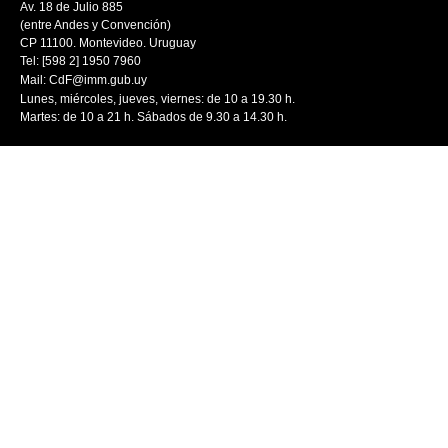
Av. 18 de Julio 885
(entre Andes y Convención)
CP 11100. Montevideo. Uruguay
Tel: [598 2] 1950 7960
Mail:
CdF@imm.gub.uy
Lunes, miércoles, jueves, viernes: de 10 a 19.30 h.
Martes: de 10 a 21 h. Sábados de 9.30 a 14.30 h.