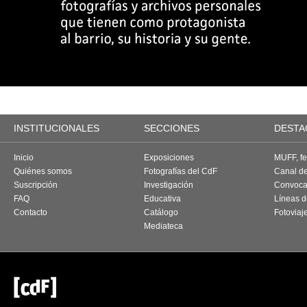
INSTITUCIONALES
SECCIONES
DESTA
Inicio
Exposiciones
MUFF, fes
Quiénes somos
Fotografías del CdF
Canal d
Suscripción
Investigación
Convoca
FAQ
Educativa
Líneas d
Contacto
Catálogo
Fotoviaj
Mediateca