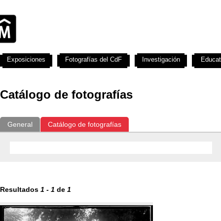
Exposiciones
Fotografías del CdF
Investigación
Educat
Catálogo de fotografías
General
Catálogo de fotografías
Resultados
1
-
1
de
1