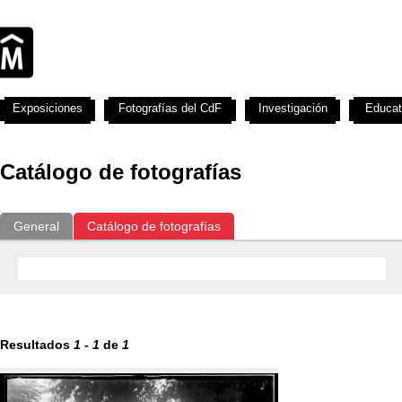
Exposiciones
Fotografías del CdF
Investigación
Educat
Catálogo de fotografías
General
Catálogo de fotografías
Resultados
1
-
1
de
1