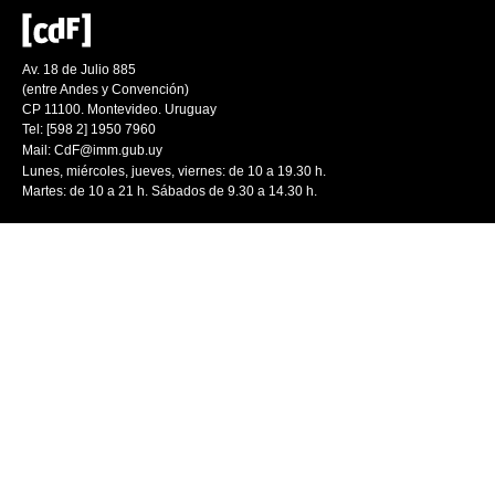
Av. 18 de Julio 885
(entre Andes y Convención)
CP 11100. Montevideo. Uruguay
Tel: [598 2] 1950 7960
Mail:
CdF@imm.gub.uy
Lunes, miércoles, jueves, viernes: de 10 a 19.30 h.
Martes: de 10 a 21 h. Sábados de 9.30 a 14.30 h.