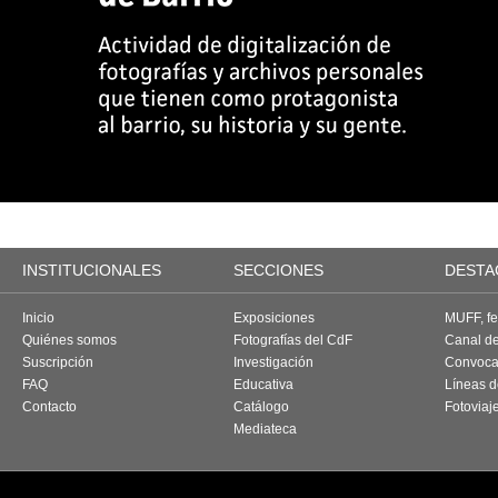
INSTITUCIONALES
SECCIONES
DESTA
Inicio
Exposiciones
MUFF, fes
Quiénes somos
Fotografías del CdF
Canal d
Suscripción
Investigación
Convoca
FAQ
Educativa
Líneas d
Contacto
Catálogo
Fotoviaj
Mediateca