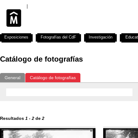
Exposiciones
Fotografías del CdF
Investigación
Educat
Catálogo de fotografías
General
Catálogo de fotografías
Resultados
1
-
2
de
2