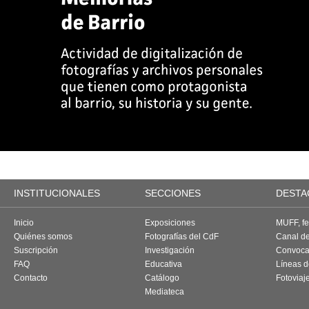
INSTITUCIONALES
SECCIONES
DESTA
Inicio
Exposiciones
MUFF, fes
Quiénes somos
Fotografías del CdF
Canal d
Suscripción
Investigación
Convoca
FAQ
Educativa
Líneas d
Contacto
Catálogo
Fotoviaj
Mediateca