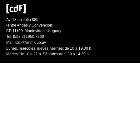
Av. 18 de Julio 885
(entre Andes y Convención)
CP 11100. Montevideo. Uruguay
Tel: [598 2] 1950 7960
Mail:
CdF@imm.gub.uy
Lunes, miércoles, jueves, viernes: de 10 a 19.30 h.
Martes: de 10 a 21 h. Sábados de 9.30 a 14.30 h.