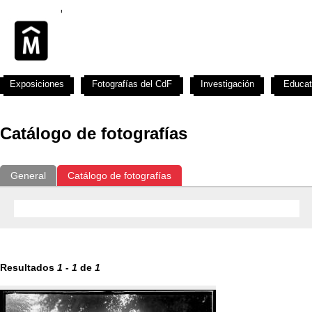
Exposiciones
Fotografías del CdF
Investigación
Educat
Catálogo de fotografías
General
Catálogo de fotografías
Resultados
1
-
1
de
1