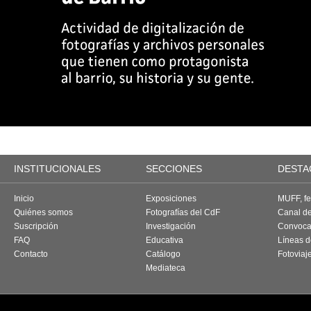
INSTITUCIONALES
SECCIONES
DESTA
Inicio
Exposiciones
MUFF, fes
Quiénes somos
Fotografías del CdF
Canal d
Suscripción
Investigación
Convoca
FAQ
Educativa
Líneas d
Contacto
Catálogo
Fotoviaj
Mediateca