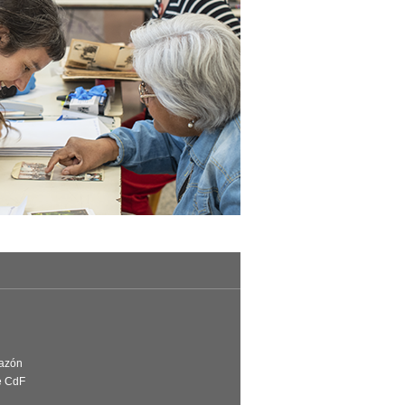
Razón
e CdF