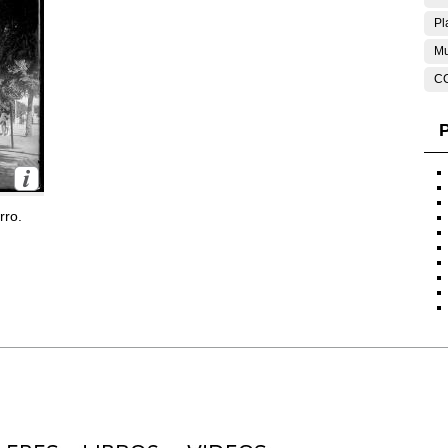
Pl
Mu
C
P
rro.