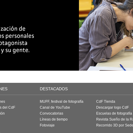
NES
DESTACADOS
nes
MUFF, festival de fotografía
CdF Tienda
as del CdF
Canal de YouTube
Descargar logo CdF
ión
Convocatorias
Escuelas de fotografía
Líneas de tiempo
Revista Sueño de la 
Fotoviaje
Recorrido 3D por Sed
a