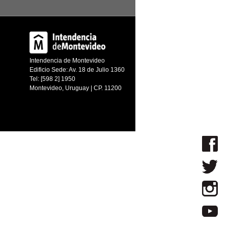
Intendencia de Montevideo
Edificio Sede: Av. 18 de Julio 1360
Tel: [598 2] 1950
Montevideo, Uruguay | CP. 11200