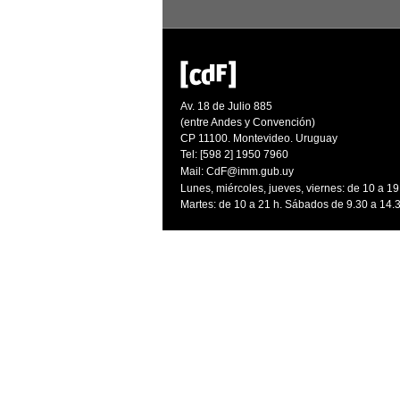
Av. 18 de Julio 885
(entre Andes y Convención)
CP 11100. Montevideo. Uruguay
Tel: [598 2] 1950 7960
Mail:
CdF@imm.gub.uy
Lunes, miércoles, jueves, viernes: de 10 a 19
Martes: de 10 a 21 h. Sábados de 9.30 a 14.3