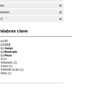
aza
nicipio
CZ
alabras clave
(-)
17
(-)
CCZ
(-)
Juego
(-)
Municipio
(-)
Plaza
A (1)
Arbolado (1)
Cerro (1)
ERROR 413H (1)
Niño (1)