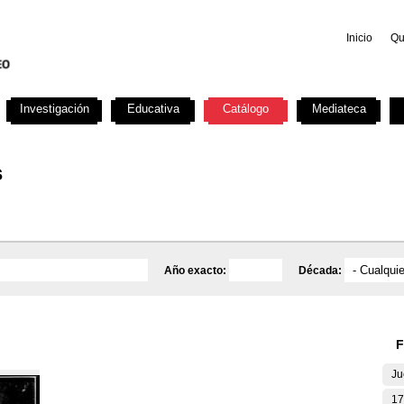
Inicio
Qu
Investigación
Educativa
Catálogo
Mediateca
s
Año exacto:
Década:
F
Ju
17