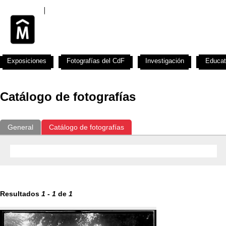
Exposiciones
Fotografías del CdF
Investigación
Educat
Catálogo de fotografías
General
Catálogo de fotografías
Resultados
1
-
1
de
1