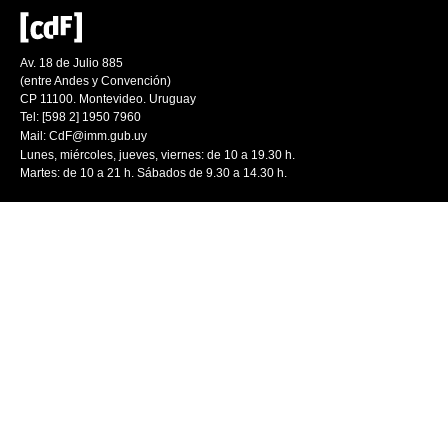
Av. 18 de Julio 885
(entre Andes y Convención)
CP 11100. Montevideo. Uruguay
Tel: [598 2] 1950 7960
Mail:
CdF@imm.gub.uy
Lunes, miércoles, jueves, viernes: de 10 a 19.30 h.
Martes: de 10 a 21 h. Sábados de 9.30 a 14.30 h.