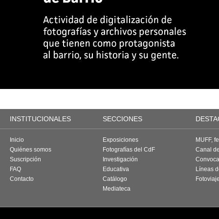
INSTITUCIONALES
SECCIONES
DESTA
Inicio
Exposiciones
MUFF, fes
Quiénes somos
Fotografías del CdF
Canal d
Suscripción
Investigación
Convoca
FAQ
Educativa
Líneas d
Contacto
Catálogo
Fotoviaj
Mediateca