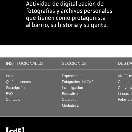
INSTITUCIONALES
SECCIONES
DESTA
Inicio
Exposiciones
MUFF, fes
Quiénes somos
Fotografías del CdF
Canal d
Suscripción
Investigación
Convoca
FAQ
Educativa
Líneas d
Contacto
Catálogo
Fotoviaj
Mediateca