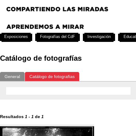
Exposiciones
Fotografías del CdF
Investigación
Educat
Catálogo de fotografías
General
Catálogo de fotografías
Resultados
1
-
1
de
1