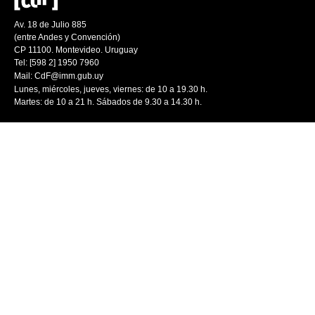
Av. 18 de Julio 885
(entre Andes y Convención)
CP 11100. Montevideo. Uruguay
Tel: [598 2] 1950 7960
Mail:
CdF@imm.gub.uy
Lunes, miércoles, jueves, viernes: de 10 a 19.30 h.
Martes: de 10 a 21 h. Sábados de 9.30 a 14.30 h.