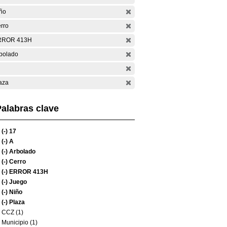
ño
rro
RROR 413H
bolado
aza
alabras clave
(-)
17
(-)
A
(-)
Arbolado
(-)
Cerro
(-)
ERROR 413H
(-)
Juego
(-)
Niño
(-)
Plaza
CCZ (1)
Municipio (1)