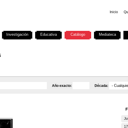
Inicio
Qu
Investigación
Educativa
Catálogo
Mediateca
s
Año exacto:
Década:
F
Ju
17