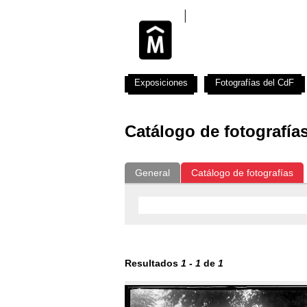
Exposiciones
Fotografías del CdF
Catálogo de fotografía
General
Catálogo de fotografías
Resultados
1
-
1
de
1