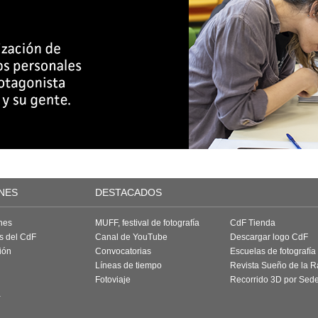
NES
DESTACADOS
nes
MUFF, festival de fotografía
CdF Tienda
as del CdF
Canal de YouTube
Descargar logo CdF
ión
Convocatorias
Escuelas de fotografía
Líneas de tiempo
Revista Sueño de la 
Fotoviaje
Recorrido 3D por Sed
a