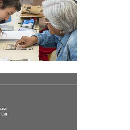
Razón
e CdF