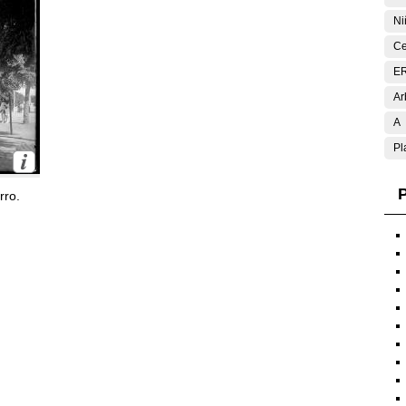
Ni
Ce
E
Ar
A
Pl
P
rro.