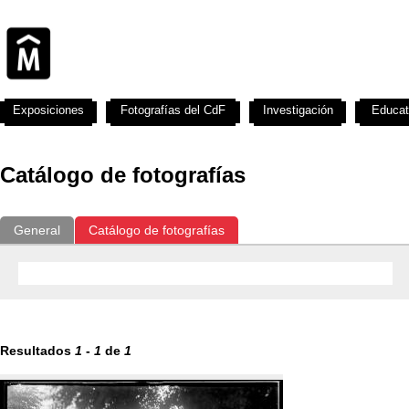
Exposiciones
Fotografías del CdF
Investigación
Educat
Catálogo de fotografías
General
Catálogo de fotografías
Resultados
1
-
1
de
1