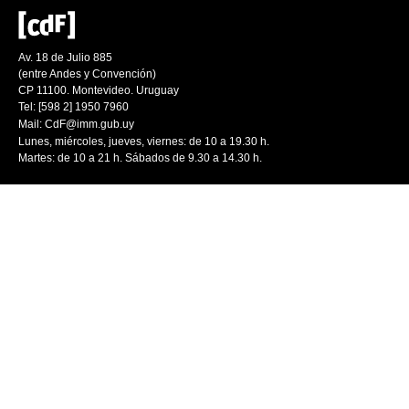
Av. 18 de Julio 885
(entre Andes y Convención)
CP 11100. Montevideo. Uruguay
Tel: [598 2] 1950 7960
Mail:
CdF@imm.gub.uy
Lunes, miércoles, jueves, viernes: de 10 a 19.30 h.
Martes: de 10 a 21 h. Sábados de 9.30 a 14.30 h.