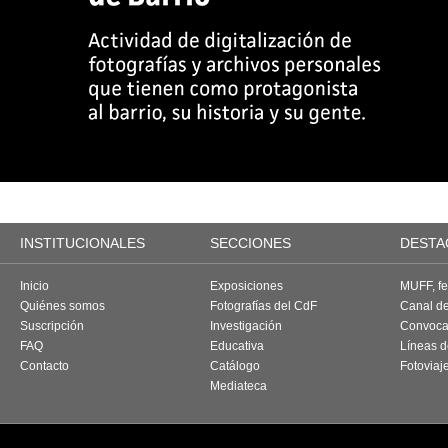
INSTITUCIONALES
SECCIONES
DESTA
Inicio
Exposiciones
MUFF, fes
Quiénes somos
Fotografías del CdF
Canal d
Suscripción
Investigación
Convoca
FAQ
Educativa
Líneas d
Contacto
Catálogo
Fotoviaj
Mediateca